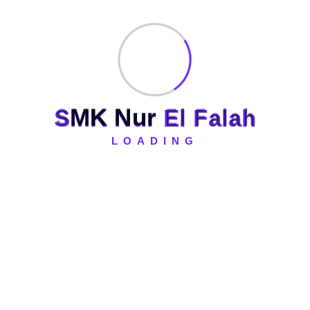
2025! 🌟🏕️
Upacara Peringatan Kemerdekaan Republik
Indonesia Ke-80 Di SMK Nur El Falah
S
M
K
N
u
r
E
l
F
a
l
a
h
Archives
LOADING
January 2026
(1)
September 2025
(2)
August 2025
(2)