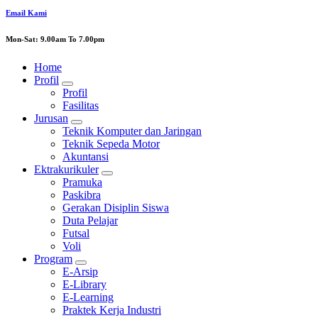
Email Kami
Mon-Sat: 9.00am To 7.00pm
Home
Profil
Profil
Fasilitas
Jurusan
Teknik Komputer dan Jaringan
Teknik Sepeda Motor
Akuntansi
Ektrakurikuler
Pramuka
Paskibra
Gerakan Disiplin Siswa
Duta Pelajar
Futsal
Voli
Program
E-Arsip
E-Library
E-Learning
Praktek Kerja Industri