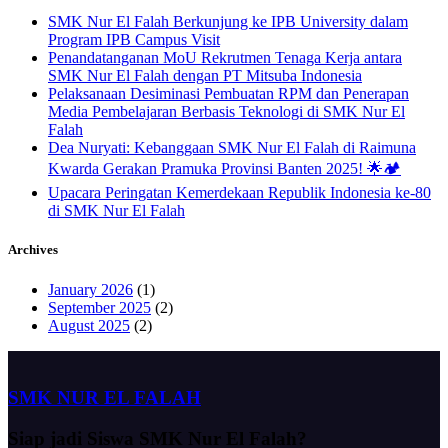
SMK Nur El Falah Berkunjung ke IPB University dalam
Program IPB Campus Visit
Penandatanganan MoU Rekrutmen Tenaga Kerja antara
SMK Nur El Falah dengan PT Mitsuba Indonesia
Pelaksanaan Desiminasi Pembuatan RPM dan Penerapan
Media Pembelajaran Berbasis Teknologi di SMK Nur El
Falah
Dea Nuryati: Kebanggaan SMK Nur El Falah di Raimuna
Kwarda Gerakan Pramuka Provinsi Banten 2025! 🌟🏕️
Upacara Peringatan Kemerdekaan Republik Indonesia ke-80
di SMK Nur El Falah
Archives
January 2026
(1)
September 2025
(2)
August 2025
(2)
SMK NUR EL FALAH
Siap jadi
Siswa SMK Nur El Falah?