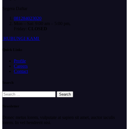
Segera Daftar
081284023020
Mon – Sat: 9:00 am – 5:00 pm,
Friday:
CLOSED
H
U
B
U
N
G
I
K
A
M
I
Quick Links
Profile
Careers
Contact
Search
Search
for:
Newsletter
Donec metus lorem, vulputate at sapien sit amet, auctor iaculis
lorem. In vel hendrerit nisi.