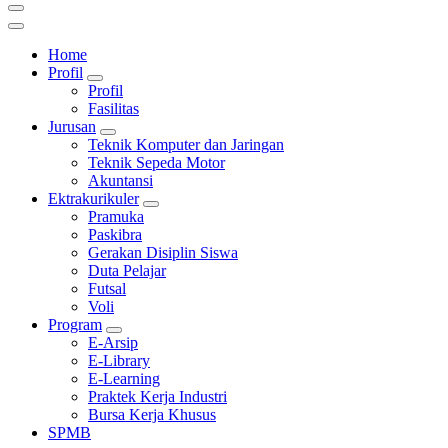
Home
Profil
Profil
Fasilitas
Jurusan
Teknik Komputer dan Jaringan
Teknik Sepeda Motor
Akuntansi
Ektrakurikuler
Pramuka
Paskibra
Gerakan Disiplin Siswa
Duta Pelajar
Futsal
Voli
Program
E-Arsip
E-Library
E-Learning
Praktek Kerja Industri
Bursa Kerja Khusus
SPMB