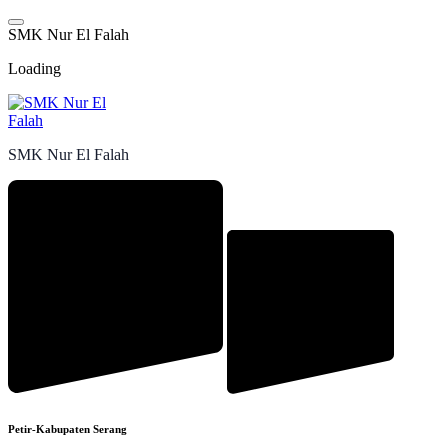
Skip
to
S
M
K
N
u
r
E
l
F
a
l
a
h
content
Loading
SMK Nur El Falah
Petir-Kabupaten Serang