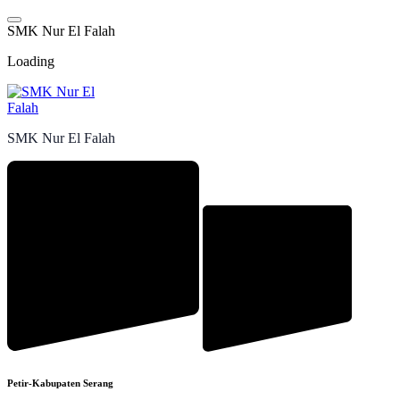
Skip
to
S
M
K
N
u
r
E
l
F
a
l
a
h
content
Loading
SMK Nur El Falah
Petir-Kabupaten Serang