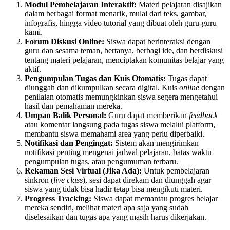
Modul Pembelajaran Interaktif:
Materi pelajaran disajikan
dalam berbagai format menarik, mulai dari teks, gambar,
infografis, hingga video tutorial yang dibuat oleh guru-guru
kami.
Forum Diskusi Online:
Siswa dapat berinteraksi dengan
guru dan sesama teman, bertanya, berbagi ide, dan berdiskusi
tentang materi pelajaran, menciptakan komunitas belajar yang
aktif.
Pengumpulan Tugas dan Kuis Otomatis:
Tugas dapat
diunggah dan dikumpulkan secara digital. Kuis
online
dengan
penilaian otomatis memungkinkan siswa segera mengetahui
hasil dan pemahaman mereka.
Umpan Balik Personal:
Guru dapat memberikan
feedback
atau komentar langsung pada tugas siswa melalui platform,
membantu siswa memahami area yang perlu diperbaiki.
Notifikasi dan Pengingat:
Sistem akan mengirimkan
notifikasi penting mengenai jadwal pelajaran, batas waktu
pengumpulan tugas, atau pengumuman terbaru.
Rekaman Sesi Virtual (Jika Ada):
Untuk pembelajaran
sinkron (
live class
), sesi dapat direkam dan diunggah agar
siswa yang tidak bisa hadir tetap bisa mengikuti materi.
Progress Tracking:
Siswa dapat memantau progres belajar
mereka sendiri, melihat materi apa saja yang sudah
diselesaikan dan tugas apa yang masih harus dikerjakan.