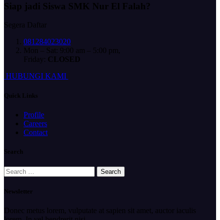
Siap jadi
Siswa SMK Nur El Falah?
Segera Daftar
081284023020
Mon – Sat: 9:00 am – 5:00 pm,
Friday:
CLOSED
H
U
B
U
N
G
I
K
A
M
I
Quick Links
Profile
Careers
Contact
Search
Search
for:
Newsletter
Donec metus lorem, vulputate at sapien sit amet, auctor iaculis
lorem. In vel hendrerit nisi.