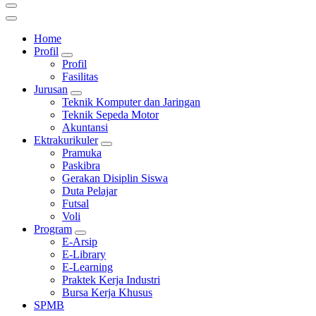
Home
Profil
Profil
Fasilitas
Jurusan
Teknik Komputer dan Jaringan
Teknik Sepeda Motor
Akuntansi
Ektrakurikuler
Pramuka
Paskibra
Gerakan Disiplin Siswa
Duta Pelajar
Futsal
Voli
Program
E-Arsip
E-Library
E-Learning
Praktek Kerja Industri
Bursa Kerja Khusus
SPMB