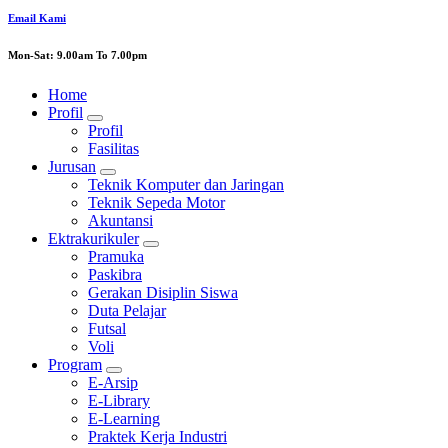
Email Kami
Mon-Sat: 9.00am To 7.00pm
Home
Profil
Profil
Fasilitas
Jurusan
Teknik Komputer dan Jaringan
Teknik Sepeda Motor
Akuntansi
Ektrakurikuler
Pramuka
Paskibra
Gerakan Disiplin Siswa
Duta Pelajar
Futsal
Voli
Program
E-Arsip
E-Library
E-Learning
Praktek Kerja Industri