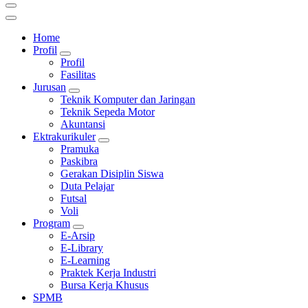
Home
Profil
Profil
Fasilitas
Jurusan
Teknik Komputer dan Jaringan
Teknik Sepeda Motor
Akuntansi
Ektrakurikuler
Pramuka
Paskibra
Gerakan Disiplin Siswa
Duta Pelajar
Futsal
Voli
Program
E-Arsip
E-Library
E-Learning
Praktek Kerja Industri
Bursa Kerja Khusus
SPMB