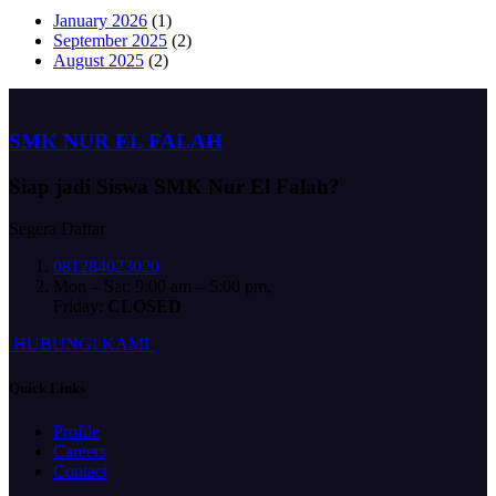
January 2026
(1)
September 2025
(2)
August 2025
(2)
SMK NUR EL FALAH
Siap jadi
Siswa SMK Nur El Falah?
Segera Daftar
081284023020
Mon – Sat: 9:00 am – 5:00 pm,
Friday:
CLOSED
H
U
B
U
N
G
I
K
A
M
I
Quick Links
Profile
Careers
Contact