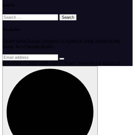
Search
Search
for:
Newsletter
Donec metus lorem, vulputate at sapien sit amet, auctor iaculis
lorem. In vel hendrerit nisi.
Copyright © 2026 SMK Nur El Falah | Powered by Ruang IT