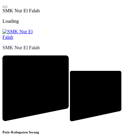
Skip
to
S
M
K
N
u
r
E
l
F
a
l
a
h
content
Loading
SMK Nur El Falah
Petir-Kabupaten Serang