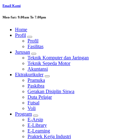
Email Kami
Mon-Sat: 9.00am To 7.00pm
Home
Profil
Profil
Fasilitas
Jurusan
Teknik Komputer dan Jaringan
Teknik Sepeda Motor
Akuntansi
Ektrakurikuler
Pramuka
Paskibra
Gerakan Disiplin Siswa
Duta Pelajar
Futsal
Voli
Program
E-Arsip
E-Library
E-Learning
Praktek Kerja Industri